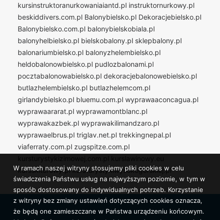
kursinstruktoranurkowaniaiantd.pl
instruktornurkowy.pl
beskiddivers.com.pl
Balonybielsko.pl
Dekoracjebielsko.pl
Balonybielsko.com.pl
balonybielskobiala.pl
balonyhelbielsko.pl
bielskobalony.pl
sklepbalony.pl
balonariumbielsko.pl
balonyzhelembielsko.pl
heldobalonowbielsko.pl
pudlozbalonami.pl
pocztabalonowabielsko.pl
dekoracjebalonowebielsko.pl
butlazhelembielsko.pl
butlazhelemcom.pl
girlandybielsko.pl
bluemu.com.pl
wyprawaaconcagua.pl
wyprawaararat.pl
wyprawamontblanc.pl
wyprawakazbek.pl
wyprawakilimandzaro.pl
wyprawaelbrus.pl
triglav.net.pl
trekkingnepal.pl
viaferraty.com.pl
zugspitze.com.pl
kursturystykizimowej.com.pl
kurslawinowy.eu
W ramach naszej witryny stosujemy pliki cookies w celu
kursskiturowy.pl
kursturystykiwysokogorskiej.pl
świadczenia Państwu usług na najwyższym poziomie, w tym w
sposób dostosowany do indywidualnych potrzeb. Korzystanie
z witryny bez zmiany ustawień dotyczących cookies oznacza,
że będą one zamieszczane w Państwa urządzeniu końcowym.