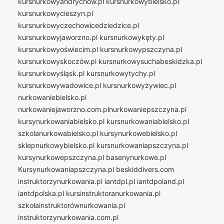
kursnurkowyandrychów.pl
kursnurkowybielsko.pl
kursnurkowycieszyn.pl
kursnurkowyczechowicedziedzice.pl
kursnurkowyjaworzno.pl
kursnurkowykęty.pl
kursnurkowyoświecim.pl
kursnurkowypszczyna.pl
kursnurkowyskoczów.pl
kursnurkowysuchabeskidzka.pl
kursnurkowyśląsk.pl
kursnurkowytychy.pl
kursnurkowywadowice.pl
kursnurkowyżywiec.pl
nurkowaniebielsko.pl
nurkowaniejaworzno.com.plnurkowaniepszczyna.pl
kursynurkowaniabielsko.pl
kursnurkowaniabielsko.pl
szkolanurkowabielsko.pl
kursynurkowebielsko.pl
sklepnurkowybielsko.pl
kursnurkowaniapszczyna.pl
kursynurkowepszczyna.pl
basenynurkowe.pl
Kursynurkowaniapszczyna.pl
beskiddivers.com
instruktorzynurkowania.pl
iantdpl.pl
iantdpoland.pl
iantdpolska.pl
kursinstruktoranurkowania.pl
szkołainstruktorównurkowania.pl
instruktorzynurkowania.com.pl