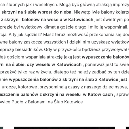
ch ślubnych jak i weselnych. Mogą być główną atrakcją imprez
skrzyni na ślubie wprost do nieba.
Niewątpliwie balony kojarz
 z skrzyni balonów na weselu w Katowicach
jest świetnym p
imprezie był wyjątkowy klimat a goście długo i miło ją wspomina
cja. A ty jak sądzisz? Masz teraz możliwość przekonania się d
ne balony zaskoczą wszystkich i dzięki nim uzyskasz wyjątkow
imprezę biesiadników. Gdy w przyszłości będziesz przywoływał
eś gościom wspaniałą atrakcję jaką jest
wypuszczenie balonó
i na ślubie, czy weselu w Katowicach ,
ponieważ jest to świe
przeżyć tylko raz w życiu, dlatego też należy zadbać by ten dz
ienie
wypuszczenia balonów z skrzyni na ślub z Katowice jest
 urocze, kolorowe ,przypominają czasy z naszego dzieciństwa,
szczenie balonów z skrzyni na weselu w Katowicach ,
sprawd
owice Pudło z Balonami na Ślub Katowice