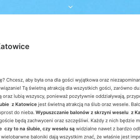
Katowice
 Chcesz, aby była ona dla gości wyjątkowa oraz niezapominana?
związanie! Tą świetną atrakcją dla wszystkich gości, zarówno du
ą oraz lubią wszyscy, ponieważ pozytywnie oddziaływają, przyp
lubie z Katowice
jest świetną atrakcją na ślub oraz wesele. Bal
wprost do nieba.
Wypuszczanie balonów z skrzyni weselu z K
oście będą zachwyceni oraz szczęśliwi. Każdy z nich będzie móg
e czy to na ślubie, czy weselu są
widzialne nawet z bardzo odl
wielobarwne baloniki dają wszystkim znać, że właśnie jest imp