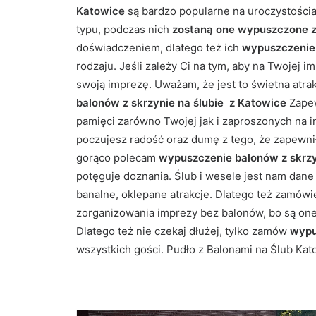
Katowice
są bardzo popularne na uroczystościa
typu, podczas nich
zostaną one wypuszczone z 
doświadczeniem, dlatego też ich
wypuszczenie
rodzaju. Jeśli zależy Ci na tym, aby na Twojej 
swoją imprezę. Uważam, że jest to świetna atrak
balonów z skrzynie na ślubie z Katowice
Zapew
pamięci zarówno Twojej jak i zaproszonych na 
poczujesz radość oraz dumę z tego, że zapewnił
gorąco polecam
wypuszczenie balonów z skrzyn
potęguje doznania. Ślub i wesele jest nam dane 
banalne, oklepane atrakcje. Dlatego też zamów
zorganizowania imprezy bez balonów, bo są one
Dlatego też nie czekaj dłużej, tylko zamów
wypu
wszystkich gości. Pudło z Balonami na Ślub Kat