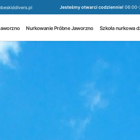
Jesteśmy otwarci codziennie!
06:00-
beskiddivers.pl
Jaworzno
Nurkowanie Próbne Jaworzno
Szkoła nurkowa dz