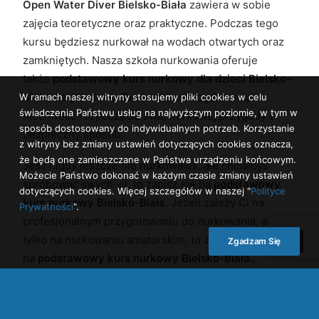
Open Water Diver Bielsko-Biała
zawiera w sobie
zajęcia teoretyczne oraz praktyczne. Podczas tego
kursu będziesz nurkował na wodach otwartych oraz
zamkniętych. Nasza szkoła nurkowania oferuje
także
podstawowy kurs nurkowy dla dzieci Bielsko-
Biała,
dzięki niemu Twoje dziecko będzie miało
W ramach naszej witryny stosujemy pliki cookies w celu
świadczenia Państwu usług na najwyższym poziomie, w tym w
możliwość rozpoczęcia swej nurkowej przygody w
sposób dostosowany do indywidualnych potrzeb. Korzystanie
bezpieczny sposób.
z witryny bez zmiany ustawień dotyczących cookies oznacza,
że będą one zamieszczane w Państwa urządzeniu końcowym.
Jeśli nigdy jeszcze nie nurkowałeś, ale chciałbyś
Możecie Państwo dokonać w każdym czasie zmiany ustawień
spróbować swych sił, to zapisz się na
podstawowy
dotyczących cookies. Więcej szczegółów w naszej "
Polityce
kurs nurkowy Bielsko-Biała.
Jeżeli zależy Ci na
Prywatności
".
profesjonalnym przygotowaniu do nurkowania, a nie
tylko na nurkowaniu amatorskim, to zapisz się
Zgadzam Się
na
podstawowy kurs nurkowy Bielsko-Biała..
Podstawowy kurs nurkowy dla dzieci Bielsko-
Biała
to świetny pomysł dla dzieci, które pragną
rozpocząć swoją przygodę z nurkowaniem, im